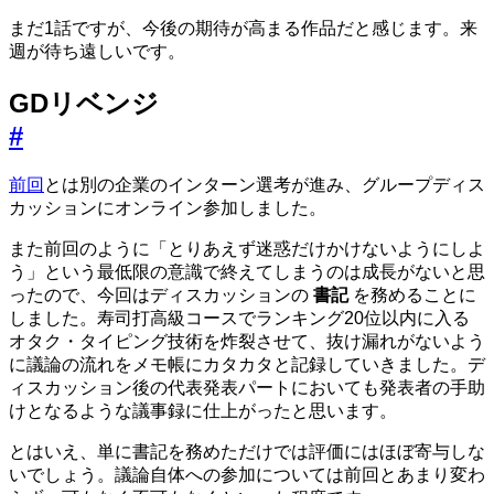
まだ1話ですが、今後の期待が高まる作品だと感じます。来
週が待ち遠しいです。
GDリベンジ
#
前回
とは別の企業のインターン選考が進み、グループディス
カッションにオンライン参加しました。
また前回のように「とりあえず迷惑だけかけないようにしよ
う」という最低限の意識で終えてしまうのは成長がないと思
ったので、今回はディスカッションの
書記
を務めることに
しました。寿司打高級コースでランキング20位以内に入る
オタク・タイピング技術を炸裂させて、抜け漏れがないよう
に議論の流れをメモ帳にカタカタと記録していきました。デ
ィスカッション後の代表発表パートにおいても発表者の手助
けとなるような議事録に仕上がったと思います。
とはいえ、単に書記を務めただけでは評価にはほぼ寄与しな
いでしょう。議論自体への参加については前回とあまり変わ