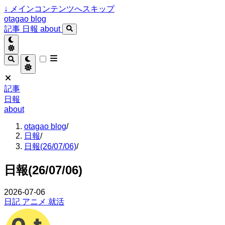
↓
メインコンテンツへスキップ
otagao blog
記事
日報
about
記事
日報
about
otagao blog
/
日報
/
日報(26/07/06)
/
日報(26/07/06)
2026-07-06
日記
アニメ
就活