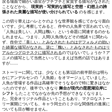
戻る場面で細かい器官がブチブチと変質する描写がなされた
ことなどから、
現実的・写実的な描写と空想・幻想上の誇
張された美麗な描写が使い分けられている
のを感じます。
この切り替えはハレとケのような世界観を感じてかなり面白
いです。少し考察してみると、作中の人魚界で言われていた
「人魚は美しい、人間は醜い」という命題に関連するのかも
しれません。つまり、人間/人魚/魚などその他諸々に関わら
ず、
作中で「美しい」とみなされたものはデフォルメの効い
た綺麗な描写がなされ、逆に「醜い」とみなされたものはリ
アルかつグロテスクに描写される
のではないでしょうか？ア
ニメの描写として当然といってしまえば当然の話ではありま
すが……
ストーリーに関しては、少なくとも第1話の前半部分は明ら
かにアンデルセンの『人魚姫』をオマージュしていました。
人魚が登場する作品は高確率でそうなるので特に驚きはなか
ったのですが、後半でいきなり
舞台が現代の琵琶湖沿岸に
シフト
したことでなかなか先の予想ができなくなりまし
た。完全オリジナル作品ということもあり、マクロなストー
リー展開についても、キャラ同士のミクロな関係性の進展に
ついても目が離せません。