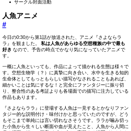
サークル対面活動
人魚アニメ
#
今日の0:30から第1話が放送された、アニメ『さよならラ
ラ』を観ました。
私は人魚があらゆる空想種族の中で最も
好き
なので、予告の時点でかなり気になっていたアニメで
す。
一概に人魚といっても、作品によって描かれる生態は様々で
す。空想生物学（？）に真摯に向き合い、水中を生きる知的
生命体としてもっともらしい描写がなされることもあれば、
細かいことは気にするな！と完全にファンタジーに振り切
り、整合性のある考証よりも各場面での描写に注力している
作品もあります。
『さよならララ』に登場する人魚は一見するとかなりファン
タジー的な説明付け・味付けかと思っていたのですが、どう
もそこまで単純には言い切れなさそうです。ララが噛み切っ
た小魚から生々しい断面や血が見えたこと、人魚から人間に