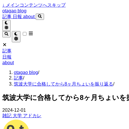
↓
メインコンテンツへスキップ
otagao blog
記事
日報
about
記事
日報
about
otagao blog
/
記事
/
筑波大学に合格してから8ヶ月ちょいを振り返る
/
筑波大学に合格してから8ヶ月ちょいを
2024-12-01
雑記
大学
アドカレ