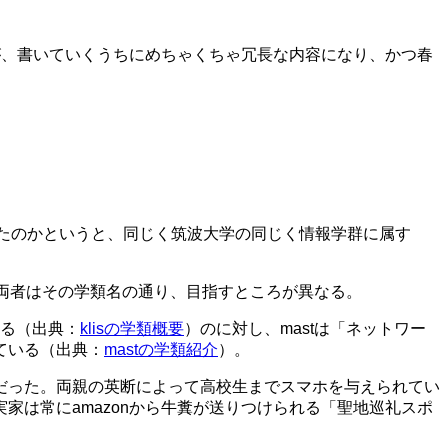
が、書いていくうちにめちゃくちゃ冗長な内容になり、かつ春
いたのかというと、同じく筑波大学の同じく情報学群に属す
と、両者はその学類名の通り、目指すところが異なる。
いる（出典：
klisの学類概要
）のに対し、mastは「ネットワー
ている（出典：
mastの学類紹介
）。
だった。両親の英断によって高校生までスマホを与えられてい
は常にamazonから牛糞が送りつけられる「聖地巡礼スポ