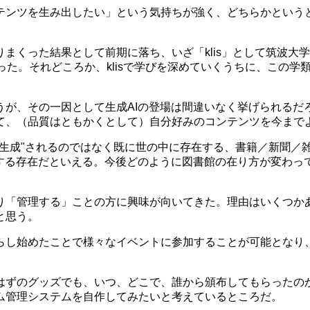
ンツを生み出したい」という気持ちが強く、どちらかというと
まくった結果として前期に落ち、いざ「klis」として筑波大
かった。それどころか、klisで学びを深めていくうちに、この
が、その一因として生成AIの登場は間違いなく挙げられるだ
て、（品質はともかくとして）自分好みのコンテンツを今まで
生成"されるのではなく既に世の中に存在する、書籍／新聞／雑
行する存在だといえる。今後どのように図書館の在り方が変わっ
り「管理する」ことの方に興味が向いてきた。理由はいくつか
と思う。
らし始めたことで様々なイベントに参加することが可能となり
はずのグッズでも、いつ、どこで、誰から頒布してもらったの
ム管理システムを自作してみたいと考えているところだ。