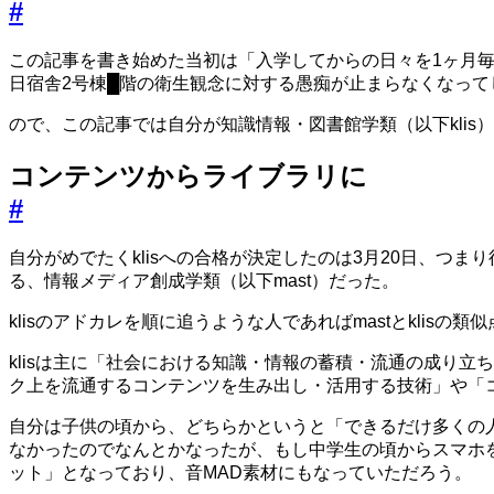
#
この記事を書き始めた当初は「入学してからの日々を1ヶ月
日宿舎2号棟█階の衛生観念に対する愚痴が止まらなくなって
ので、この記事では自分が知識情報・図書館学類（以下kli
コンテンツからライブラリに
#
自分がめでたくklisへの合格が決定したのは3月20日、
る、情報メディア創成学類（以下mast）だった。
klisのアドカレを順に追うような人であればmastとkl
klisは主に「社会における知識・情報の蓄積・流通の成り
ク上を流通するコンテンツを生み出し・活用する技術」や「
自分は子供の頃から、どちらかというと「できるだけ多くの
なかったのでなんとかなったが、もし中学生の頃からスマホを
ット」となっており、音MAD素材にもなっていただろう。