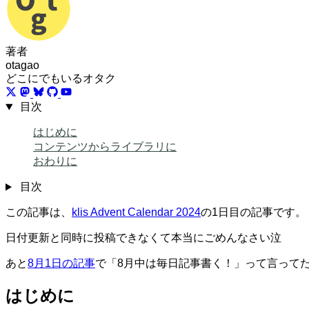
著者
otagao
どこにでもいるオタク
目次
はじめに
コンテンツからライブラリに
おわりに
目次
この記事は、
klis Advent Calendar 2024
の1日目の記事です。
日付更新と同時に投稿できなくて本当にごめんなさい泣
あと
8月1日の記事
で「8月中は毎日記事書く！」って言って
はじめに