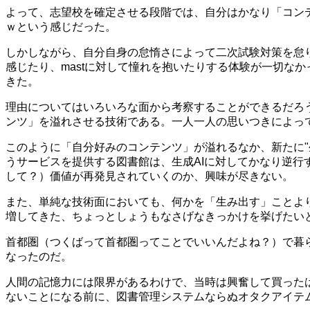
よって、志望校を確定させる段階では、自分はかなり「コンテ
ｗという感じだった。
しかしながら、自分自身の怠惰さによって二次試験対策を怠り
感じたり、mastに対して憧れを抱いたりする体験が一切な
きた。
理由についてはいろいろな面から考察することができるだろう
ンツ」を溢れさせる技術である。一人一人の思いつきによっ
このように「自分好みのコンテンツ」が溢れるなか、新たに"
うサービスを提供する図書館は、生成AIに対してかなり逆
して？）価値が再発見されていくのか、興味が尽きない。
また、単純な技術面においても、何かを「生み出す」ことよ
増してきた、ちょっとしょうもなさげなきっかけを挙げたい
首都圏（つくばって首都圏ってことでいいんだよね？）で暮
なったのだ。
人間の記憶力には限界があるわけで、当時は興奮して買った
ないことになる前に、図書管理システムならぬオタクアイテ