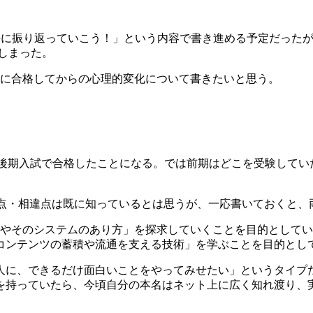
毎に振り返っていこう！」という内容で書き進める予定だった
しまった。
s）に合格してからの心理的変化について書きたいと思う。
つまり後期入試で合格したことになる。では前期はどこを受験して
isの類似点・相違点は既に知っているとは思うが、一応書いておく
立ちやそのシステムのあり方」を探求していくことを目的として
コンテンツの蓄積や流通を支える技術」を学ぶことを目的とし
人に、できるだけ面白いことをやってみせたい」というタイプ
持っていたら、今頃自分の本名はネット上に広く知れ渡り、実家