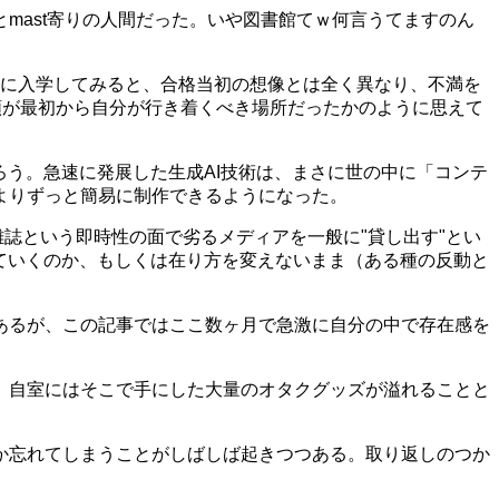
mast寄りの人間だった。いや図書館てｗ何言うてますのん
学に入学してみると、合格当初の想像とは全く異なり、不満を
学類が最初から自分が行き着くべき場所だったかのように思えて
ろう。急速に発展した生成AI技術は、まさに世の中に「コンテ
よりずっと簡易に制作できるようになった。
誌という即時性の面で劣るメディアを一般に"貸し出す"とい
ていくのか、もしくは在り方を変えないまま（ある種の反動と
あるが、この記事ではここ数ヶ月で急激に自分の中で存在感を
、自室にはそこで手にした大量のオタクグッズが溢れることと
か忘れてしまうことがしばしば起きつつある。取り返しのつか