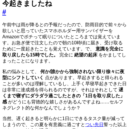
今起きましたね
#
午前中は雨が降るとの予報だったので、防雨目的で前々から
欲しいと思っていたスマホホルダー用サンバイザーを
Amazonでポチって眠りについたところまでは覚えていま
す。お急ぎ便で注文したので朝の10時頃に届き、受け取る
ために一度起きたことも覚えています。で、
意識を完全に
取り戻したら15時でした。
完全に
絶望の起床
をかましてし
まったことになります。
私の悩みとして、
何か/誰かから強制されない限り徐々に夜
型にシフトしていく
点があります。早起きすると得られる
ことが多いのは理解しているし、上手く早寝早起きできた日
は非常に達成感を得られるのですが、それはそれとして
遅
くまで寝ずにダラダラ過ごしたときの「1日を取り戻した」
感
がどうにも背徳的な嬉しさがあるんですよね……セルフ
ネグレクト的な何かなんでしょうか？
当然、遅く起きると明らかに1日にできるタスク量が減って
しまうので、この夏を有意義に過ごすと
つい先日
誓った以上