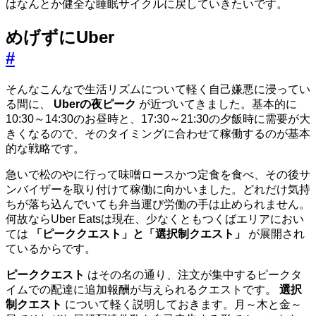
はなんとか健全な睡眠サイクルに戻していきたいです。
めげずにUber
#
そんなこんなで生活リズムについて軽く自己嫌悪に浸ってい
る間に、
Uberの夜ピーク
が近づいてきました。基本的に
10:30～14:30のお昼時と、17:30～21:30の夕飯時に需要が大
きくなるので、そのタイミングに合わせて稼働するのが基本
的な戦略です。
急いで松のやに行って味噌ロースかつ定食を食べ、その後サ
ンバイザーを取り付けて稼働に向かいました。どれだけ気持
ちが落ち込んでいても弁当運び労働の手は止められません。
何故ならUber Eatsは現在、少なくともつくばエリアにおい
ては
「ピーククエスト」と「選択制クエスト」
が展開され
ているからです。
ピーククエスト
はその名の通り、注文が集中するピークタ
イムでの配達に追加報酬が与えられるクエストです。
選択
制クエスト
について軽く説明しておきます。月～木と金～