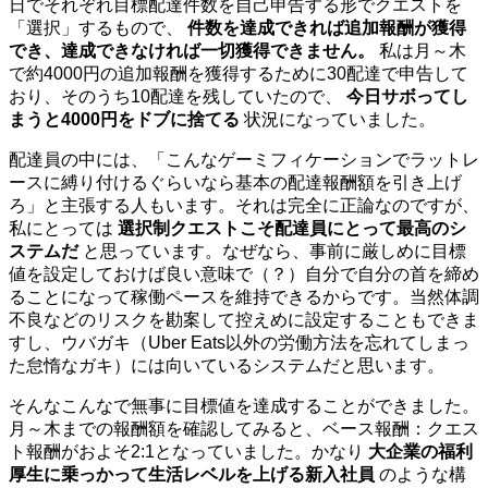
日でそれぞれ目標配達件数を自己申告する形でクエストを
「選択」するもので、
件数を達成できれば追加報酬が獲得
でき、達成できなければ一切獲得できません。
私は月～木
で約4000円の追加報酬を獲得するために30配達で申告して
おり、そのうち10配達を残していたので、
今日サボってし
まうと4000円をドブに捨てる
状況になっていました。
配達員の中には、「こんなゲーミフィケーションでラットレ
ースに縛り付けるぐらいなら基本の配達報酬額を引き上げ
ろ」と主張する人もいます。それは完全に正論なのですが、
私にとっては
選択制クエストこそ配達員にとって最高のシ
ステムだ
と思っています。なぜなら、事前に厳しめに目標
値を設定しておけば良い意味で（？）自分で自分の首を締め
ることになって稼働ペースを維持できるからです。当然体調
不良などのリスクを勘案して控えめに設定することもできま
すし、ウバガキ（Uber Eats以外の労働方法を忘れてしまっ
た怠惰なガキ）には向いているシステムだと思います。
そんなこんなで無事に目標値を達成することができました。
月～木までの報酬額を確認してみると、ベース報酬：クエス
ト報酬がおよそ2:1となっていました。かなり
大企業の福利
厚生に乗っかって生活レベルを上げる新入社員
のような構