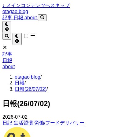
↓
メインコンテンツへスキップ
otagao blog
記事
日報
about
記事
日報
about
otagao blog
/
日報
/
日報(26/07/02)
/
日報(26/07/02)
2026-07-02
日記
生活習慣
労働/フードデリバリー