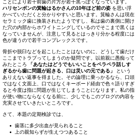
ことにより若干前歯の片方が若干黒っぽくなっています。
ハリセンボンの箕輪はるかさんの10年ほど前の姿
を思い浮
かべていただくと分かりやすいと思います。箕輪さんは現在
セラミック歯に換装されたようですし、私は歯の裏側に開け
た穴の内部からホワイトニングしているのでそこまで黒くは
なっていませんが、注意して見るとはっきり分かる程度には
色が違うので若干コンプレックスです。
骨折や脱臼などを起こしたことはないのに、どうして歯だけ
ここまでトラブってしまうのか疑問です。以前親に愚痴って
みたところ
「あなたはどうでもいいことをペラペラ話しす
ぎるから歯に問題が起きる、口は災いの元である」
という
ありえない返事を得ました。その論理に乗っかるなら、口頭
ではなく文面上、口ではなくキーボード経由で色々語りすぎ
ると今度は指に問題が生じてしまうことになります。私の指
が使い物にならなくなる前に、少しでもこのブログの内容を
充実させていきたいところです。
さて、本題の定期検診では、
歯茎に多少出血が見られること
上の親知らずが生えつつあること