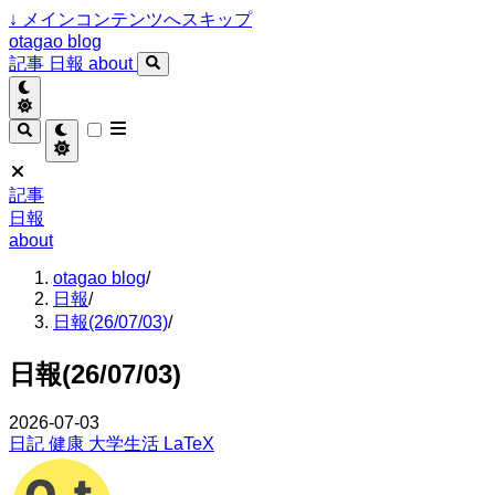
↓
メインコンテンツへスキップ
otagao blog
記事
日報
about
記事
日報
about
otagao blog
/
日報
/
日報(26/07/03)
/
日報(26/07/03)
2026-07-03
日記
健康
大学生活
LaTeX