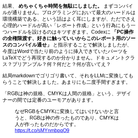
結果、
めちゃくちゃ時間を無駄にしました。
まずコンパイ
ルが通りません。プログラミングにおいて最大のハードルは
環境構築である、という話はよく耳にしますが、ただでさえ
心理的ハードルが高い「レポート作成」という行為にもう一
つハードルを設けるのはキツすぎます。Codexに
「PC操作
の全権限渡す、好きに触っていいからこのレポート用のソー
スのコンパイル通せ」
と指示することで解決しましたが、
今度はWordで当たり前のように挿入できていたパーツを
LaTeXでどう再現するのか分かりません。ドキュメントクラ
ス？プリアンブル？何？何だと？何が言いてえ？
結局markdownでゴリゴリ書いて、それをLLMに変換しても
らうことで解決しました。あまりにも二度手間すぎます。
「RGBは神の規格、CMYKは人間の規格」という、デザイ
ナーの間では定番のユーモアがあります。
なぜRGBをCMYKに変換してはいけないかと言
うと、RGBは神の作ったものであり、CMYKは
人が作ったものだからです。
https://t.co/sMYnmbpqO9