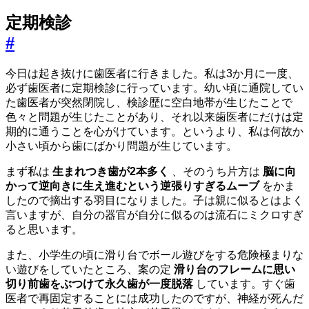
定期検診
#
今日は起き抜けに歯医者に行きました。私は3か月に一度、
必ず歯医者に定期検診に行っています。幼い頃に通院してい
た歯医者が突然閉院し、検診歴に空白地帯が生じたことで
色々と問題が生じたことがあり、それ以来歯医者にだけは定
期的に通うことを心がけています。というより、私は何故か
小さい頃から歯にばかり問題が生じています。
まず私は
生まれつき歯が2本多く
、そのうち片方は
脳に向
かって逆向きに生え進むという逆張りすぎるムーブ
をかま
したので摘出する羽目になりました。子は親に似るとはよく
言いますが、自分の器官が自分に似るのは流石にミクロすぎ
ると思います。
また、小学生の頃に滑り台でボール遊びをする危険極まりな
い遊びをしていたところ、案の定
滑り台のフレームに思い
切り前歯をぶつけて永久歯が一度脱落
しています。すぐ歯
医者で再固定することには成功したのですが、神経が死んだ