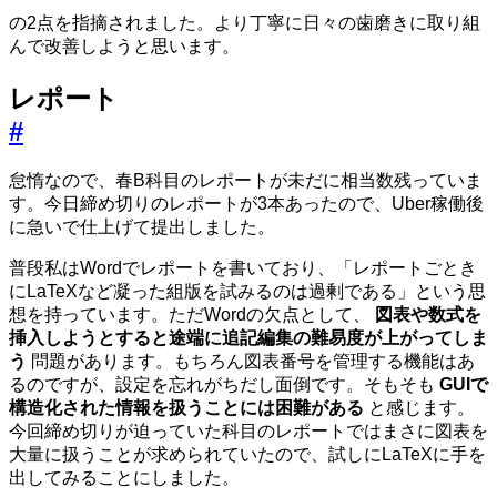
の2点を指摘されました。より丁寧に日々の歯磨きに取り組
んで改善しようと思います。
レポート
#
怠惰なので、春B科目のレポートが未だに相当数残っていま
す。今日締め切りのレポートが3本あったので、Uber稼働後
に急いで仕上げて提出しました。
普段私はWordでレポートを書いており、「レポートごとき
にLaTeXなど凝った組版を試みるのは過剰である」という思
想を持っています。ただWordの欠点として、
図表や数式を
挿入しようとすると途端に追記編集の難易度が上がってしま
う
問題があります。もちろん図表番号を管理する機能はあ
るのですが、設定を忘れがちだし面倒です。そもそも
GUIで
構造化された情報を扱うことには困難がある
と感じます。
今回締め切りが迫っていた科目のレポートではまさに図表を
大量に扱うことが求められていたので、試しにLaTeXに手を
出してみることにしました。